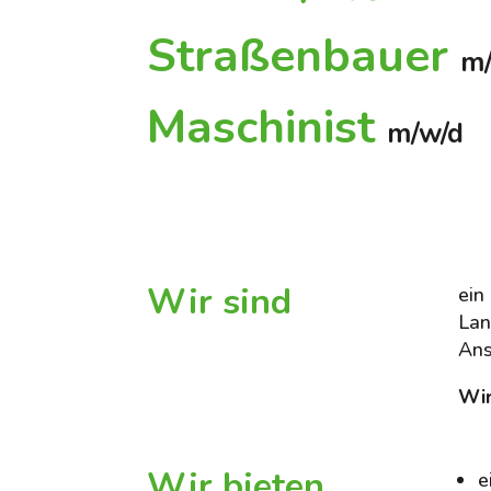
Straßenbauer
m
Maschinist
m/w/d
Wir sind
ein
Lan
Ans
Wir
Wir bieten
e