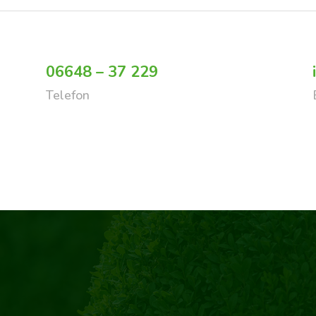
06648 – 37 229
Telefon