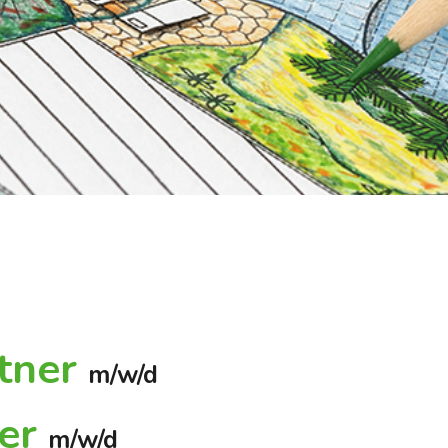
tner
m/w/d
rer
m/w/d